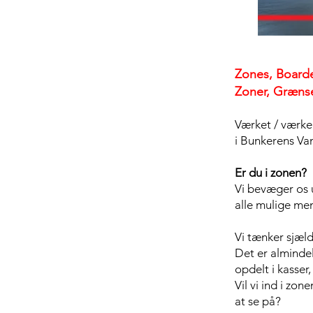
Zones, Board
Zoner, Grænse
Værket / værke
i Bunkerens Va
Er du i zonen?
Vi bevæger os 
alle mulige men
Vi tænker sjæld
Det er almindel
opdelt i kasser
Vil vi ind i zon
at se på?