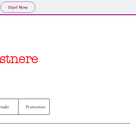
Start Now
stnere
ntakt
Promotion