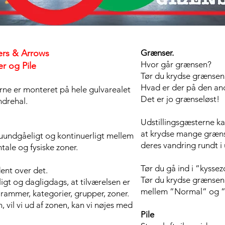
ers & Arrows
Grænser.
Hvor går grænsen?
r og Pile
Tør du krydse grænsen
Hvad er der på den an
rne er monteret på hele gulvarealet
Det er jo grænseløst!
ndrehal.
Udstillingsgæsterne k
at krydse mange græns
uundgåeligt og kontinuerligt mellem
deres vandring rundt i 
tale og fysiske zoner.
Tør du gå ind i ”kysse
ent over det.
Tør du krydse grænsen
igt og dagligdags, at tilværelsen er
mellem ”Normal” og ”
, rammer, kategorier, grupper, zoner.
en, vil vi ud af zonen, kan vi nøjes med
Pile