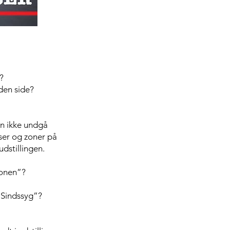
?
den side?
an ikke undgå
er og zoner på
udstillingen.
zonen”?
Sindssyg”?